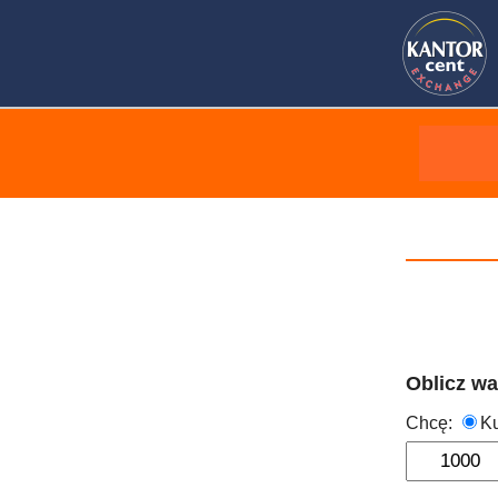
Oblicz w
Chcę:
K