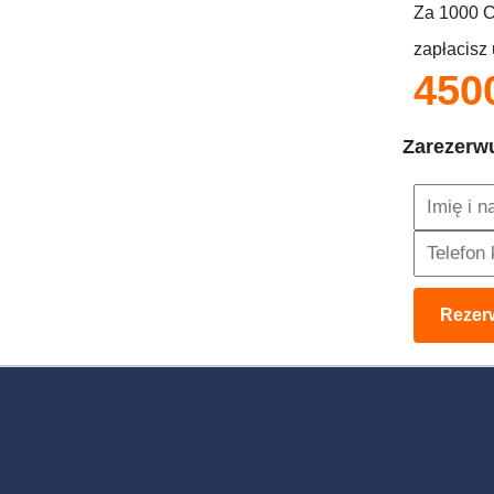
Za
1000
zapłacisz 
450
Zarezerwu
Rezer