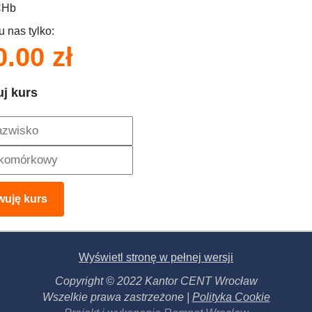
CHb
u nas tylko:
0.00
zł
j kurs
wuję kurs
Wyświetl stronę w pełnej wersji
Copyright © 2022 Kantor CENT Wrocław
Wszelkie prawa zastrzeżone |
Polityka Cookie