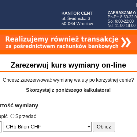
ZAPRASZAMY:
KANTOR CENT
Pn-Pt: 8:30-22:0
ul. Świdnicka 3
So: 9:00-22:00
50-064 Wrocław
Nd: 11:00-18:00
Zarezerwuj kurs wymiany on-line
Chcesz zarezerwować wymianę waluty po korzystnej cenie?
Skorzystaj z poniższego kalkulatora!
artość wymiany
upić
Sprzedać
Oblicz