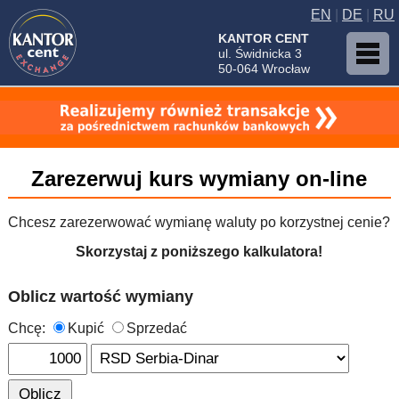
EN
|
DE
|
RU
KANTOR CENT
ul. Świdnicka 3
50-064 Wrocław
Zarezerwuj kurs wymiany on-line
Chcesz zarezerwować wymianę waluty po korzystnej cenie?
Skorzystaj z poniższego kalkulatora!
Oblicz wartość wymiany
Chcę:
Kupić
Sprzedać
Oblicz